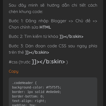
Sau đây mình sẽ hướng dẫn chi tiết cách
chèn khung code:
Bước 1: Đăng nhập Blogger => Chủ đề =>
Chọn chỉnh sửa
HTML
Bước 2: Tìm kiếm từ khóa
]]></b:skin>
Bước 3: Dán đoạn code CSS sau ngay phía
trên thẻ
]]></b:skin>
]]></b:skin>
#css (trước
)
Copy
.codeHeader {
background-color: #f5f5f5;
border: 1px solid #e0e0e0;
border-bottom: 0;
text-align: right;
padding: 2px;