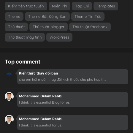
Kiếm tiền trực tuyến
Miễn Phí
Tạp Chí
Templates
Theme
Theme Bất Động Sản
Theme Tin Tức
Thủ thuật
Thủ thuật blogger
Thủ thuật facebook
Thủ thuật máy tính
WordPress
Top comment
Kiến thức thay đổi bạn
cho em hỏi muốn thay đổi kích thước cho phù hợp th...
Mohammed Gulam Rabbi
I think it is essential Blog for us.
Mohammed Gulam Rabbi
I think it is essential for us.