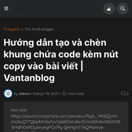
Trang chủ
Thủ thuật blogger
Hướng dẫn tạo và chèn
khung chứa code kèm nút
copy vào bài viết |
Vantanblog
by
Admin
•
tháng 7 16, 2021
•
1 min read
0
POST ADS1
https://pouch.jumpshare.com/preview/RiyfL_MNEQc4U
mUSuQTTQkp44Y0a7ovYqddIGWvBxrEciYx00HAx40GtN39
Te9dFiOePDyWwegPCx79y-QKHgNT7AQMaWze-