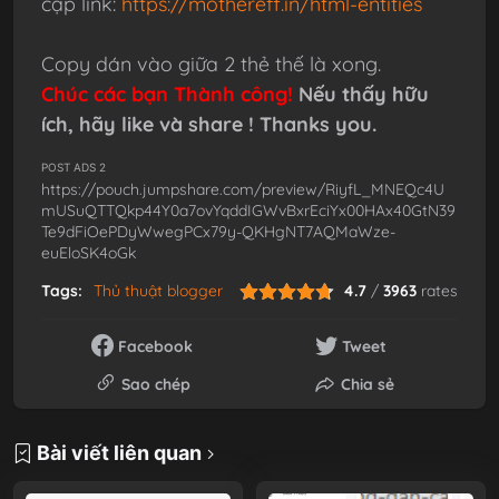
cập link:
https://mothereff.in/html-entities
Copy dán vào giữa 2 thẻ thế là xong.
Chúc các bạn Thành công!
Nếu thấy hữu
ích, hãy like và share ! Thanks you.
POST ADS 2
https://pouch.jumpshare.com/preview/RiyfL_MNEQc4U
mUSuQTTQkp44Y0a7ovYqddIGWvBxrEciYx00HAx40GtN39
Te9dFiOePDyWwegPCx79y-QKHgNT7AQMaWze-
euEloSK4oGk
Tags:
Thủ thuật blogger
4.7
/
3963
rates
Facebook
Tweet
Sao chép
Chia sẻ
Bài viết liên quan