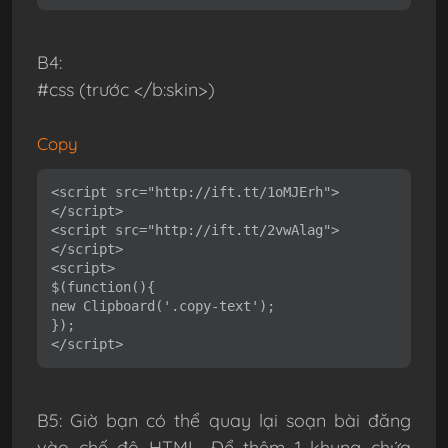
B4:
#css (trước </b:skin>)
Copy
<script src="http://ift.tt/1oMJErh">
</script>
<script src="http://ift.tt/2vwAlag">
</script>
<script>
$(function(){
new Clipboard('.copy-text');
});
</script>
B5: Giờ bạn có thể quay lại soạn bài đăng
vào chế độ HTML. Để thêm 1 khung chứa